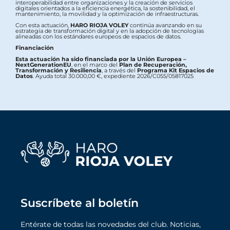
interoperabilidad entre organizaciones y la creación de servicios
digitales orientados a la eficiencia energética, la sostenibilidad, el
mantenimiento, la movilidad y la optimización de infraestructuras.
Con esta actuación,
HARO RIOJA VOLEY
continúa avanzando en su
estrategia de transformación digital y en la adopción de tecnologías
alineadas con los estándares europeos de espacios de datos.
Financiación
Esta actuación ha sido financiada por la Unión Europea –
NextGenerationEU
, en el marco del
Plan de Recuperación,
Transformación y Resiliencia
, a través del
Programa Kit Espacios de
Datos
. Ayuda total 30.000,00 €, expediente 2026/C055/05817025
Suscríbete al boletín
Entérate de todas las novedades del club. Noticias,