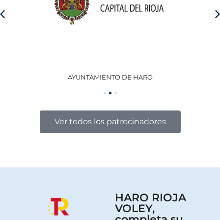
AYUNTAMIENTO DE HARO
GO
Ver todos los patrocinadores
HARO RIOJA
VOLEY,
completa su